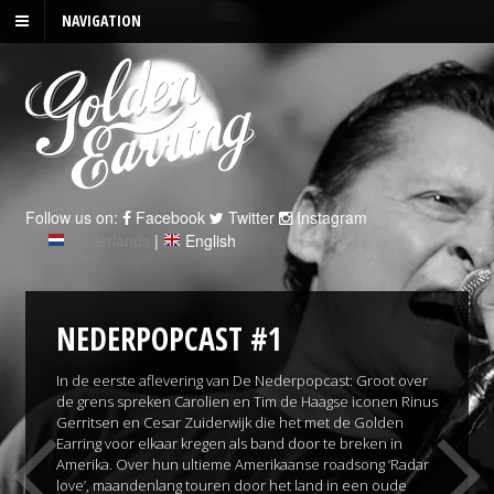
NAVIGATION
Follow us on:
Facebook
Twitter
Instagram
Nederlands
|
English
NEDERPOPCAST #1
In de eerste aflevering van De Nederpopcast: Groot over
de grens spreken Carolien en Tim de Haagse iconen Rinus
Gerritsen en Cesar Zuiderwijk die het met de Golden
Earring voor elkaar kregen als band door te breken in
Amerika. Over hun ultieme Amerikaanse roadsong ‘Radar
love’, maandenlang touren door het land in een oude