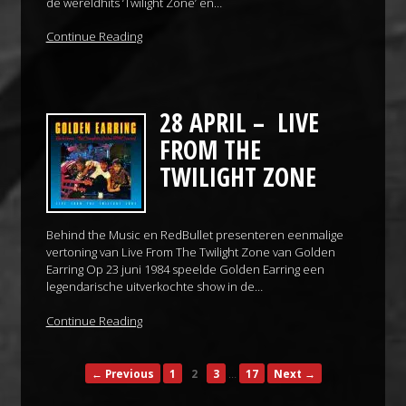
de wereldhits ‘Twilight Zone’ en…
Continue Reading
28 APRIL – LIVE
FROM THE
TWILIGHT ZONE
Behind the Music en RedBullet presenteren eenmalige
vertoning van Live From The Twilight Zone van Golden
Earring Op 23 juni 1984 speelde Golden Earring een
legendarische uitverkochte show in de…
Continue Reading
…
← Previous
1
2
3
17
Next →