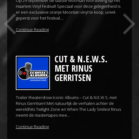
Op 29 september de laatste Moontan voorstelling op het
Haarlem Vinyl Festival! Speciaal voor deze gelegenheid is
er een exclusieve oranje Moontan vinyl te koop, uniek
geperst voor het festival….
Continue Reading
CUT & N.E.W.S.
MET RINUS
GERRITSEN
Trailer theatershow Iconic Albums – Cut & N.E.W.S. met
Rinus Gerritsen! Met natuurlijk de verhalen achter de
wereldhits Twilight Zone en When The Lady Smiles! Rinus
neemt de mastertapes mee…
Continue Reading