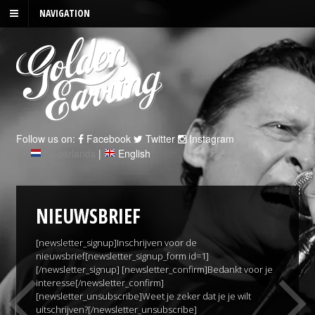
NAVIGATION
Follow us on:
Facebook
Twitter
Instagram
Nederlands
|
English
NIEUWSBRIEF
[newsletter_signup]Inschrijven voor de
nieuwsbrief[newsletter_signup_form id=1]
[/newsletter_signup] [newsletter_confirm]Bedankt voor je
interesse[/newsletter_confirm]
[newsletter_unsubscribe]Weet je zeker dat je je wilt
uitschrijven?[/newsletter_unsubscribe]