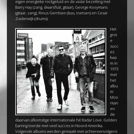
eigen energieke rockgeluid en de vaste bezetting met
Barry Hay (zang, dwarsfluit, gitaar), George Kooymans
(gitaar, zang), Rinus Gerritsen (bas, toetsen) en Cesar
Zuiderwijk (drums).
Het
grot
e
succ
es
kwa
m in
1973
met
het
albu
m
Moo
ntan
en
de
daarvan afkomstige internationale hit Radar Love. Golden
Earring toerde met veel succes in Noord-Amerika.
Volgende albums werden gemaakt met achtereenvolgens