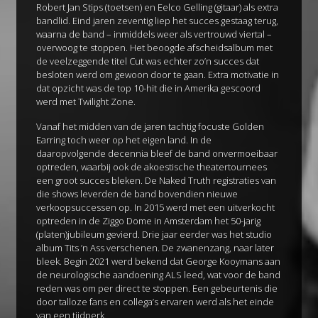
Robert Jan Stips (toetsen) en Eelco Gelling (gitaar) als extra
bandlid. Eind jaren zeventig liep het succes gestaag terug,
waarna de band – inmiddels weer als vertrouwd viertal –
overwoog te stoppen. Het beoogde afscheidsalbum met
de veelzeggende titel Cut was echter zo’n succes dat
besloten werd om gewoon door te gaan. Extra motivatie in
dat opzicht was de top 10-hit die in Amerika gescoord
werd met Twilight Zone.
Vanaf het midden van de jaren tachtig focuste Golden
Earring toch weer op het eigen land. In de
daaropvolgende decennia bleef de band onvermoeibaar
optreden, waarbij ook de akoestische theatertournees
een groot succes bleken. De Naked Truth registraties van
die shows leverden de band bovendien nieuwe
verkoopsuccessen op. In 2015 werd met een uitverkocht
optreden in de Ziggo Dome in Amsterdam het 50-jarig
(platen)jubileum gevierd. Drie jaar eerder was het studio
album Tits ’n Ass verschenen. De zwanenzang, naar later
bleek. Begin 2021 werd bekend dat George Kooymans aan
de neurologische aandoening ALS leed, wat voor de band
reden was om per direct te stoppen. Een gebeurtenis die
door talloze fans en collega’s ervaren werd als het einde
van een tijdperk.