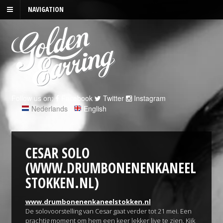
NAVIGATION
Follow us on:
Facebook
Twitter
Instagram
Nederlands
|
English
CESAR SOLO
(WWW.DRUMBONENENKANEEL
STOKKEN.NL)
www.drumbonenenkaneelstokken.nl
De solovoorstelling van Cesar gaat verder tot 21 mei. Een
prachtig moment om hem een keer lekker live te zien. Kijk